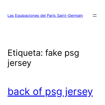
Saltar
al
Las Equipaciones del París Saint-Germain
contenido
Etiqueta:
fake psg
jersey
back of psg jersey