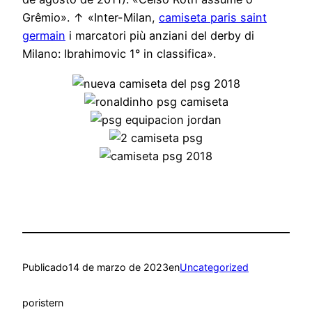
Grêmio». ↑ «Inter-Milan,
camiseta paris saint
germain
i marcatori più anziani del derby di
Milano: Ibrahimovic 1° in classifica».
Publicado
14 de marzo de 2023
en
Uncategorized
por
istern