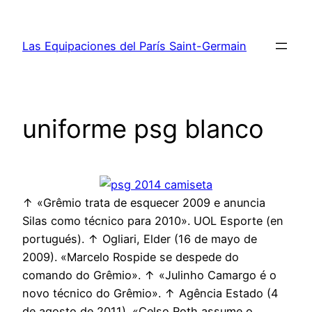
Saltar
al
Las Equipaciones del París Saint-Germain
contenido
uniforme psg blanco
↑ «Grêmio trata de esquecer 2009 e anuncia
Silas como técnico para 2010». UOL Esporte (en
portugués). ↑ Ogliari, Elder (16 de mayo de
2009). «Marcelo Rospide se despede do
comando do Grêmio». ↑ «Julinho Camargo é o
novo técnico do Grêmio». ↑ Agência Estado (4
de agosto de 2011). «Celso Roth assume o