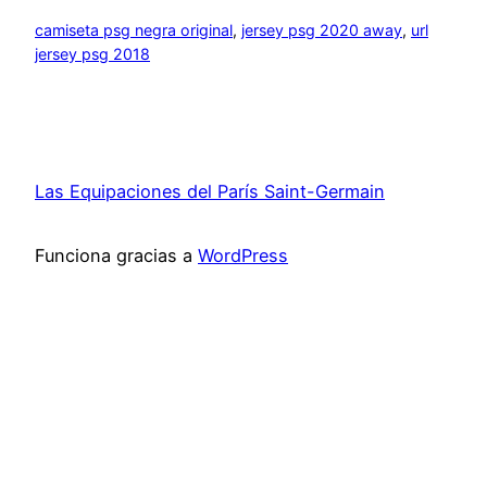
camiseta psg negra original
, 
jersey psg 2020 away
, 
url
jersey psg 2018
Las Equipaciones del París Saint-Germain
Funciona gracias a
WordPress