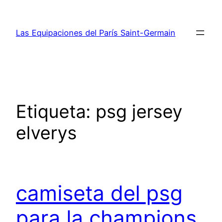
Saltar
al
Las Equipaciones del París Saint-Germain
contenido
Etiqueta:
psg jersey
elverys
camiseta del psg
para la champions