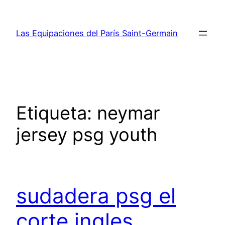
Saltar
al
Las Equipaciones del París Saint-Germain
contenido
Etiqueta:
neymar
jersey psg youth
sudadera psg el
corte ingles