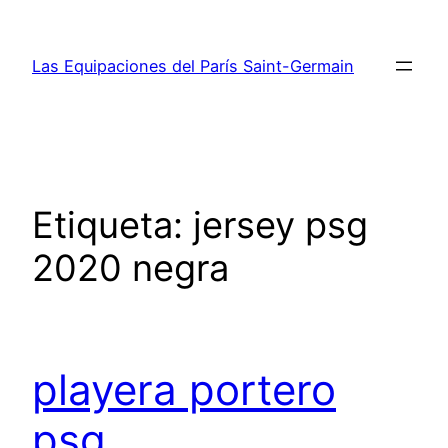
Saltar
al
Las Equipaciones del París Saint-Germain
contenido
Etiqueta:
jersey psg
2020 negra
playera portero
psg