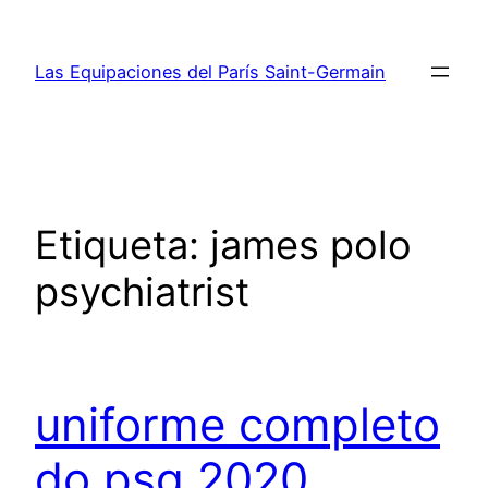
Saltar
al
Las Equipaciones del París Saint-Germain
contenido
Etiqueta:
james polo
psychiatrist
uniforme completo
do psg 2020