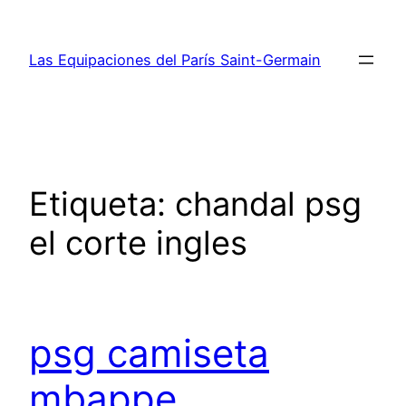
Saltar
al
Las Equipaciones del París Saint-Germain
contenido
Etiqueta:
chandal psg
el corte ingles
psg camiseta
mbappe