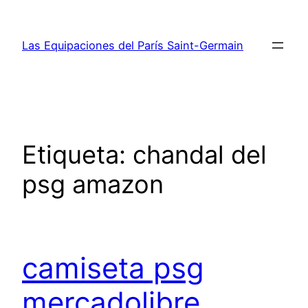
Saltar
al
Las Equipaciones del París Saint-Germain
contenido
Etiqueta:
chandal del
psg amazon
camiseta psg
mercadolibre