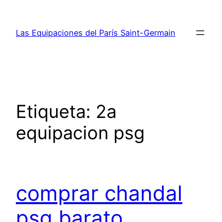
Saltar
al
Las Equipaciones del París Saint-Germain
contenido
Etiqueta:
2a
equipacion psg
comprar chandal
psg barato