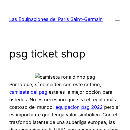
Saltar
al
Las Equipaciones del París Saint-Germain
contenido
psg ticket shop
Por lo que, sí coinciden con este criterio,
camiseta del psg
esta es la mejor opción para
ustedes. No es necesario que sea el regalo más
costoso del mundo,
equipacion psg 2022
pero sí
es importante que tenga valor simbólico. Con el
trasfondo latente de una superliga europea, las
discrepancias de la UEFA con numerosos clubes