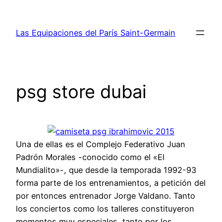
Saltar
al
Las Equipaciones del París Saint-Germain
contenido
psg store dubai
Una de ellas es el Complejo Federativo Juan
Padrón Morales -conocido como el «El
Mundialito»-, que desde la temporada 1992-93
forma parte de los entrenamientos, a petición del
por entonces entrenador Jorge Valdano. Tanto
los conciertos como los talleres constituyeron
momentos muy especiales, tanto por los