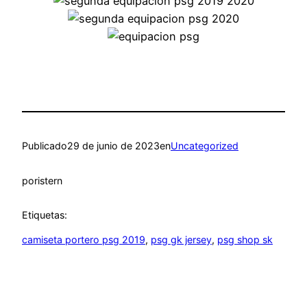
Publicado
29 de junio de 2023
en
Uncategorized
por
istern
Etiquetas:
camiseta portero psg 2019
, 
psg gk jersey
, 
psg shop sk