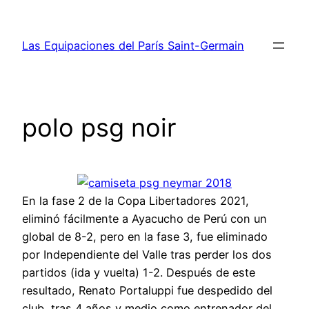
Saltar
al
Las Equipaciones del París Saint-Germain
contenido
polo psg noir
En la fase 2 de la Copa Libertadores 2021,
eliminó fácilmente a Ayacucho de Perú con un
global de 8-2, pero en la fase 3, fue eliminado
por Independiente del Valle tras perder los dos
partidos (ida y vuelta) 1-2. Después de este
resultado, Renato Portaluppi fue despedido del
club, tras 4 años y medio como entrenador del