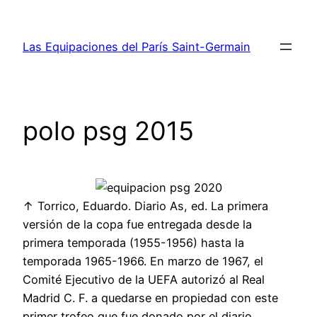
Saltar
al
Las Equipaciones del París Saint-Germain
contenido
polo psg 2015
↑ Torrico, Eduardo. Diario As, ed. La primera
versión de la copa fue entregada desde la
primera temporada (1955-1956) hasta la
temporada 1965-1966. En marzo de 1967, el
Comité Ejecutivo de la UEFA autorizó al Real
Madrid C. F. a quedarse en propiedad con este
primer trofeo que fue donado por el diario