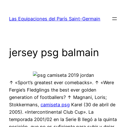
Saltar
al
Las Equipaciones del París Saint-Germain
contenido
jersey psg balmain
↑ «Sport’s greatest ever comebacks». ↑ «Were
Fergie’s Fledglings the best ever golden
generation of footballers? ↑ Magnani, Loris;
Stokkermans,
camiseta psg
Karel (30 de abril de
2005). «Intercontinental Club Cup». La
temporada 2001/02 en la Serie B llegó a la quinta
posición, que no es suficiente para subir y dejar