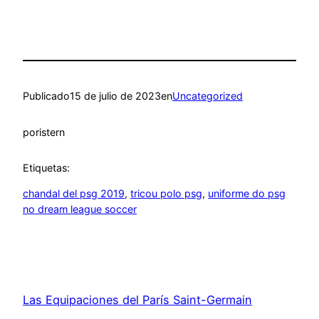
Publicado
15 de julio de 2023
en
Uncategorized
por
istern
Etiquetas:
chandal del psg 2019
, 
tricou polo psg
, 
uniforme do psg
no dream league soccer
Las Equipaciones del París Saint-Germain