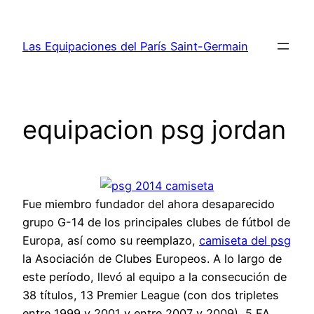
Saltar
al
Las Equipaciones del París Saint-Germain
contenido
equipacion psg jordan
Fue miembro fundador del ahora desaparecido
grupo G-14 de los principales clubes de fútbol de
Europa, así como su reemplazo,
camiseta del psg
la Asociación de Clubes Europeos. A lo largo de
este período, llevó al equipo a la consecución de
38 títulos, 13 Premier League (con dos tripletes
entre 1999 y 2001 y entre 2007 y 2009), 5 FA