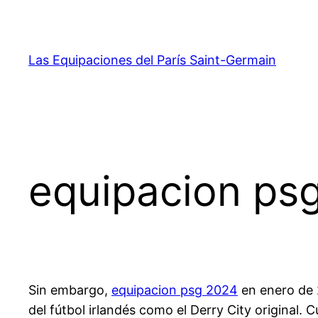
Saltar
al
contenido
Las Equipaciones del París Saint-Germain
equipacion ps
Sin embargo,
equipacion psg 2024
en enero de 2
del fútbol irlandés como el Derry City original