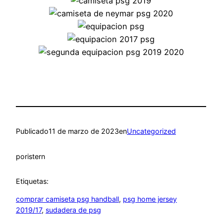
Publicado
11 de marzo de 2023
en
Uncategorized
por
istern
Etiquetas:
comprar camiseta psg handball
, 
psg home jersey
2019/17
, 
sudadera de psg