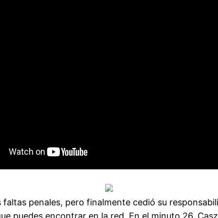
altas penales, pero finalmente cedió su responsabilid
 puedes encontrar en la red. En el minuto 26, Caszely