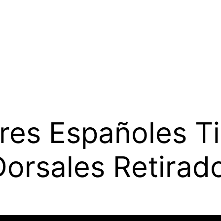
res Españoles T
orsales Retirad