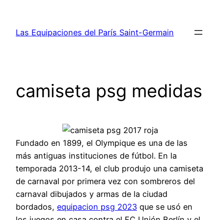
Saltar
al
Las Equipaciones del París Saint-Germain
contenido
camiseta psg medidas
Fundado en 1899, el Olympique es una de las
más antiguas instituciones de fútbol. En la
temporada 2013-14, el club produjo una camiseta
de carnaval por primera vez con sombreros del
carnaval dibujados y armas de la ciudad
bordados,
equipacion psg 2023
que se usó en
los juegos en casa contra el FC Unión Berlín y el