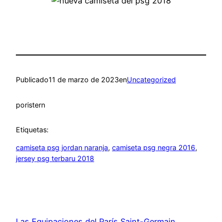
Publicado
11 de marzo de 2023
en
Uncategorized
por
istern
Etiquetas:
camiseta psg jordan naranja
, 
camiseta psg negra 2016
, 
jersey psg terbaru 2018
Las Equipaciones del París Saint-Germain